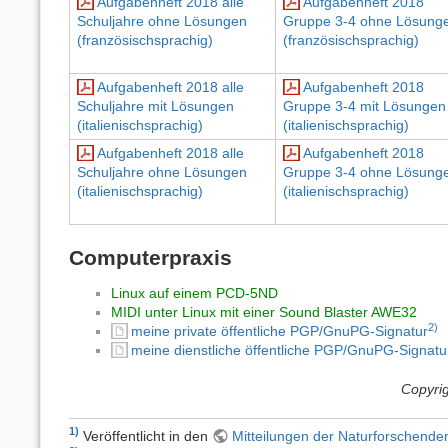
Aufgabenheft 2018 alle
Aufgabenheft 2018
Schuljahre ohne Lösungen
Gruppe 3-4 ohne Lösung
(französischsprachig)
(französischsprachig)
Aufgabenheft 2018 alle
Aufgabenheft 2018
Schuljahre mit Lösungen
Gruppe 3-4 mit Lösungen
(italienischsprachig)
(italienischsprachig)
Aufgabenheft 2018 alle
Aufgabenheft 2018
Schuljahre ohne Lösungen
Gruppe 3-4 ohne Lösung
(italienischsprachig)
(italienischsprachig)
Computerpraxis
Linux auf einem PCD-5ND
MIDI unter Linux mit einer Sound Blaster AWE32
2)
meine private öffentliche PGP/GnuPG-Signatur
meine dienstliche öffentliche PGP/GnuPG-Signatu
Copyrig
1)
Veröffentlicht in den
Mitteilungen der Naturforschende