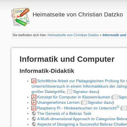
Heimatseite von Christian Datzko
Sie befinden sich hier:
Heimatseite von Christian Datzko
»
Informatik un
Informatik und Computer
Informatik-Didaktik
Schriftliche Arbeit zur Pädagogischen Prüfung fü
Unterrichtsversuch in einem Informatikkurs der Jahr
großer Dateigröße
,
Signatur dazu
)
Konzept für Computer in Klassenräumen
(
Sign
Unangenehmes Lernen
(
Signatur dazu
)
1)
Raspberry Pi - Himbeerkuchen im Unterricht
(
The Genesis of a Bebras Task
A Multi-dimensional Approach to Categorize Bebr
Aspects of Designing a Successful Bebras Challe