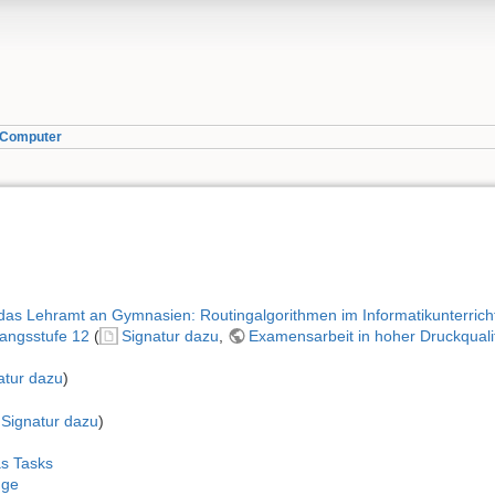
d Computer
r das Lehramt an Gymnasien: Routingalgorithmen im Informatikunterrich
gangsstufe 12
(
Signatur dazu
,
Examensarbeit in hoher Druckqualit
atur dazu
)
Signatur dazu
)
as Tasks
nge